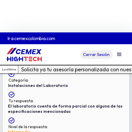
Ir a
cemexcolombia.com
Pregunta:
Cerrar Sesión
1
¿Su laboratorio cuenta con pileta o cuarto de curado
con control de condiciones ambientales?
Solicita ya tu asesoría personalizada con nue
Lo último
Categoría:
Instalaciones del Laboratorio
Tu respuesta:
El laboratorio cuenta de forma parcial con alguna de las
especificaciones mencionadas
Nivel de la respuesta: