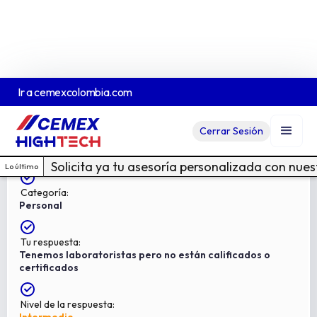
Ir a
cemexcolombia.com
Pregunta:
Cerrar Sesión
15
¿Cuenta con expertos laboratoristas, estan ellos
calificados o certificados?
Solicita ya tu asesoría personalizada con nue
Lo último
Categoría:
Personal
Tu respuesta:
Tenemos laboratoristas pero no están calificados o
certificados
Nivel de la respuesta: