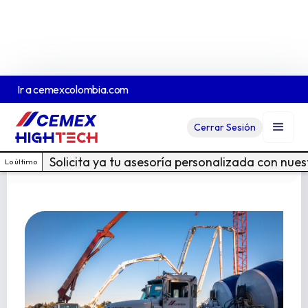
Ir a
cemexcolombia.com
Tremie
Cerrar Sesión
Ver Ficha Técnica En PDF
Cotiza acá
Solicita ya tu asesoría personalizada con nue
Lo último