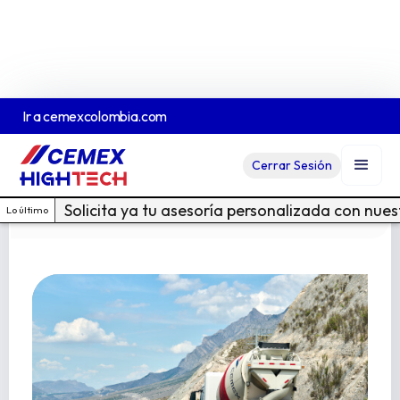
Ir a
cemexcolombia.com
Pavimentos resistencia acelerada
Cerrar Sesión
Ver Ficha Técnica En PDF
Cotiza acá
Solicita ya tu asesoría personalizada con nue
Lo último