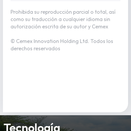
Prohibida su reproducción parcial o total, así
como su traducción a cualquier idioma sin
autorización escrita de su autor y Cemex
© Cemex Innovation Holding Ltd. Todos los
derechos reservados
Tecnología