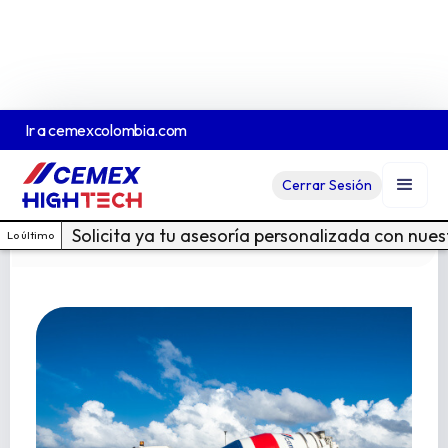
Ir a
cemexcolombia.com
Concreto descarga directa
Cerrar Sesión
Ver Ficha Técnica En PDF
Cotiza acá
Solicita ya tu asesoría personalizada con nue
Lo último