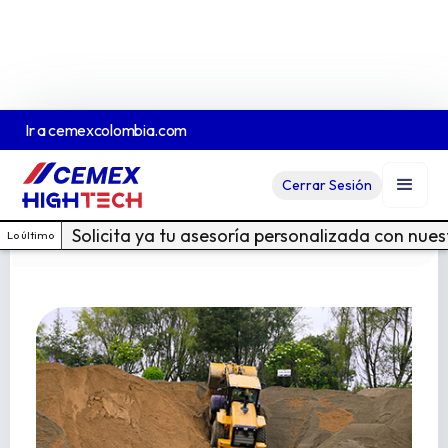
Ir a
cemexcolombia.com
Chamote Seleccionado
Cerrar Sesión
Ver Ficha Técnica En PDF
Cotiza acá
Solicita ya tu asesoría personalizada con nue
Lo último