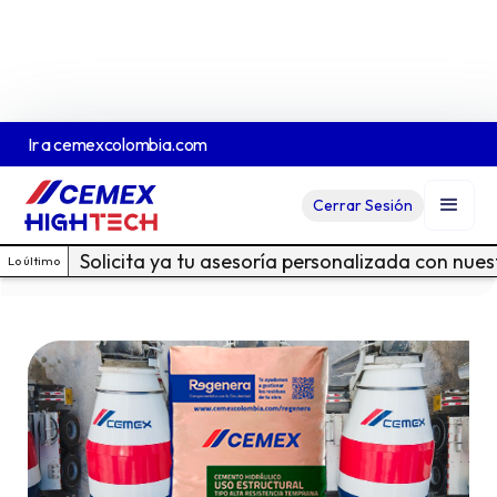
Ir a
cemexcolombia.com
Cemento CEMEX Uso Estructural
Cerrar Sesión
Ver Ficha Técnica En PDF
Cotiza acá
Solicita ya tu asesoría personalizada con nue
Lo último