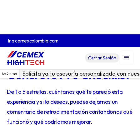
Ir a
cemexcolombia.com
Cerrar Sesión
EVALÚA LA EXPERIENCIA
Concreto Pro Checklist
Solicita ya tu asesoría personalizada con nue
Lo último
De 1 a 5 estrellas, cuéntanos qué te pareció esta
experiencia y si lo deseas, puedes dejarnos un
comentario de retroalimentación contandonos qué
funcionó y qué podríamos mejorar.